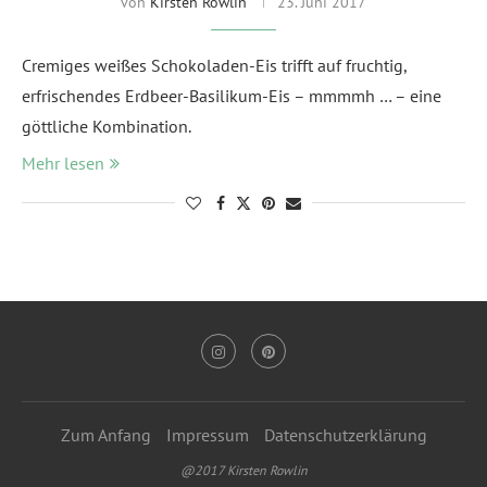
von
Kirsten Rowlin
23. Juni 2017
Cremiges weißes Schokoladen-Eis trifft auf fruchtig,
erfrischendes Erdbeer-Basilikum-Eis – mmmmh … – eine
göttliche Kombination.
Mehr lesen
Zum Anfang
Impressum
Datenschutzerklärung
@2017 Kirsten Rowlin