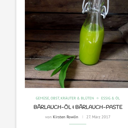
GEMÜSE, OBST, KRÄUTER & BLÜTEN
ESSIG & ÖL
BÄRLAUCH-ÖL & BÄRLAUCH-PASTE
von
Kirsten Rowlin
27. März 2017