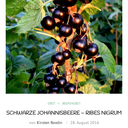
OBST
BEERENOBST
SCHWARZE JOHANNISBEERE – RIBES NIGRUM
von
Kirsten Rowlin
28. August 2016