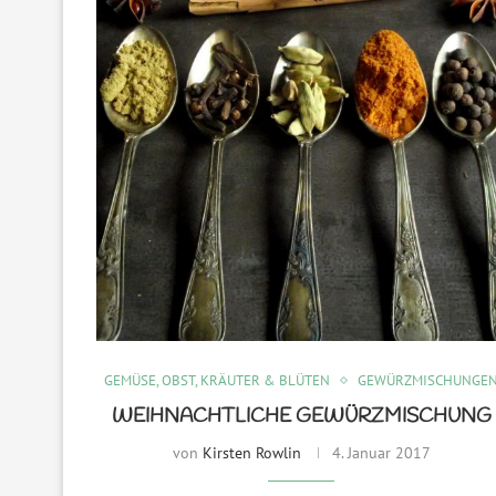
GEMÜSE, OBST, KRÄUTER & BLÜTEN
GEWÜRZMISCHUNGE
WEIHNACHTLICHE GEWÜRZMISCHUNG
von
Kirsten Rowlin
4. Januar 2017