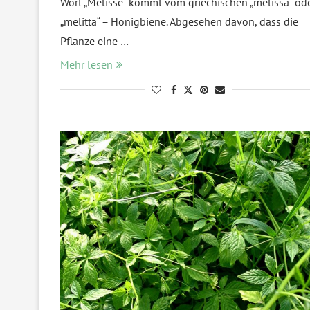
Wort „Melisse“ kommt vom griechischen „melissa“ od
„melitta“ = Honigbiene. Abgesehen davon, dass die
Pflanze eine …
Mehr lesen