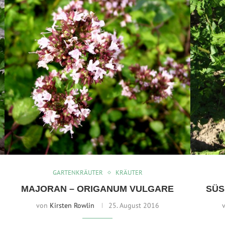
GARTENKRÄUTER
KRÄUTER
M
MAJORAN – ORIGANUM VULGARE
SÜS
von
Kirsten Rowlin
25. August 2016