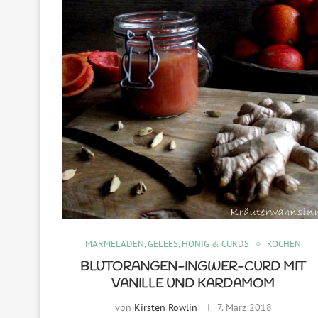
MARMELADEN, GELEES, HONIG & CURDS
KOCHEN
BLUTORANGEN-INGWER-CURD MIT
VANILLE UND KARDAMOM
von
Kirsten Rowlin
7. März 2018