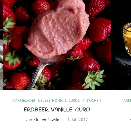
MARMELADEN, GELEES, HONIG & CURDS
KOCHEN
MARME
ERDBEER-VANILLE-CURD
von
Kirsten Rowlin
1. Juli 2017