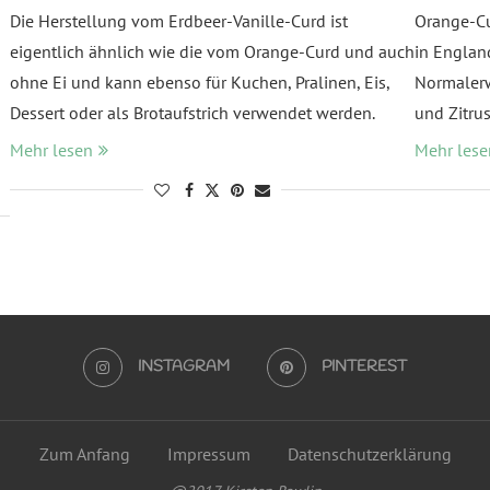
Die Herstellung vom Erdbeer-Vanille-Curd ist
Orange-Cu
eigentlich ähnlich wie die vom Orange-Curd und auch
in England
ohne Ei und kann ebenso für Kuchen, Pralinen, Eis,
Normalerwe
Dessert oder als Brotaufstrich verwendet werden.
und Zitrus
Mehr lesen
Mehr lese
INSTAGRAM
PINTEREST
Zum Anfang
Impressum
Datenschutzerklärung