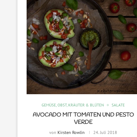
GEMÜSE, OBST, KRÄUTER & BLÜTEN
SALATE
AVOCADO MIT TOMATEN UND PESTO
VERDE
von
Kirsten Rowlin
24. Juli 2018