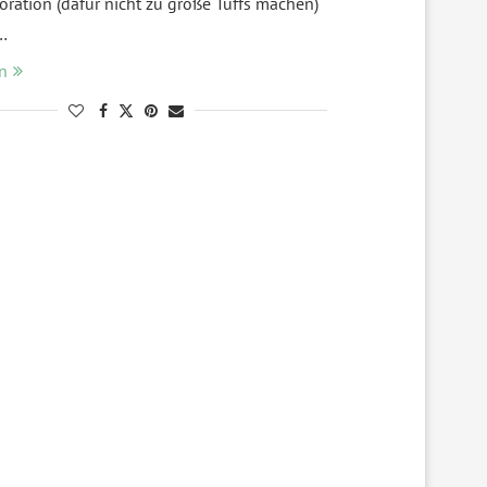
oration (dafür nicht zu große Tuffs machen)
…
n