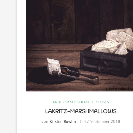
ANDERER SÜSSKRAM
SÜSSES
LAKRITZ-MARSHMALLOWS
von
Kirsten Rowlin
27. September 2018