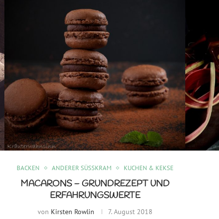
BACKEN
ANDERER SÜSSKRAM
KUCHEN & KEKSE
MACARONS – GRUNDREZEPT UND
ERFAHRUNGSWERTE
von
Kirsten Rowlin
7. August 2018