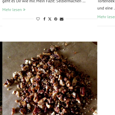
geht es Dir wie mir. Mein Fazit: Selbermachen …
Tortendek
und eine 
Mehr lesen
Mehr lese