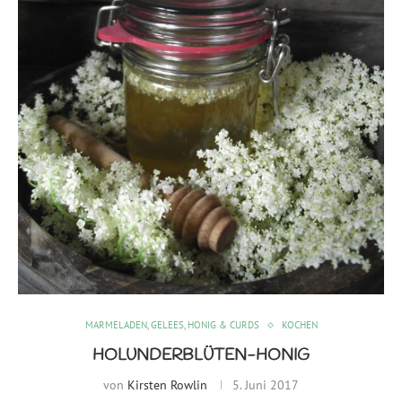
MARMELADEN, GELEES, HONIG & CURDS
KOCHEN
HOLUNDERBLÜTEN-HONIG
von
Kirsten Rowlin
5. Juni 2017