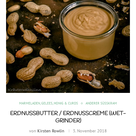
MARMELADEN, GELEES, HONIG & CURDS
ANDERER SÜSSKRAM
ERDNUSSBUTTER / ERDNUSSCREME (WET-
GRINDER)
von
Kirsten Rowlin
3. November 2018