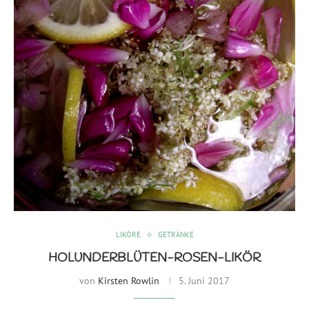
LIKÖRE
GETRÄNKE
HOLUNDERBLÜTEN-ROSEN-LIKÖR
von
Kirsten Rowlin
5. Juni 2017