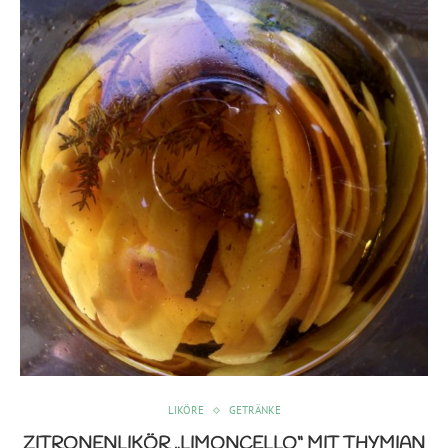
LIKÖRE
GETRÄNKE
ZITRONENLIKÖR „LIMONCELLO“ MIT THYMIAN