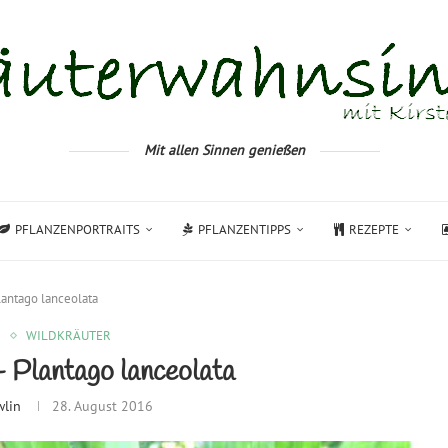
Mit allen Sinnen genießen
PFLANZENPORTRAITS
PFLANZENTIPPS
REZEPTE
lantago lanceolata
R
WILDKRÄUTER
 Plantago lanceolata
wlin
28. August 2016