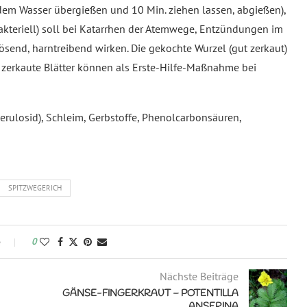
dem Wasser übergießen und 10 Min. ziehen lassen, abgießen),
ibakteriell) soll bei Katarrhen der Atemwege, Entzündungen im
end, harntreibend wirken. Die gekochte Wurzel (gut zerkaut)
zerkaute Blätter können als Erste-Hilfe-Maßnahme bei
perulosid), Schleim, Gerbstoffe, Phenolcarbonsäuren,
SPITZWEGERICH
e
0
Nächste Beiträge
GÄNSE-FINGERKRAUT – POTENTILLA
ANSERINA